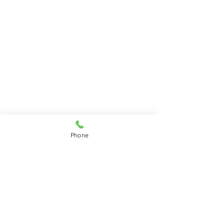
Phone
夏期講習受付開始！！
第1回英検実施
大人気の夏期講習を受付開始
本日は5級から準
しました！他の塾と比べれば
検を当塾にて実施
コメント
わかる、20日間もの講習日
た。次回は9月頃
と、講習時間の濃密さ！本気
す。外部生も受験