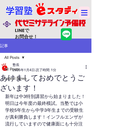
学習塾
LINEで
お問合せ！
記事
All Posts
塾長
All Posts
2025年1月4日
読了時間: 1分
あけましておめでとうご
Latest News
ざいます！
新年は中3特別講習から始まりました！
明日は今年度の最終模試。当塾では小
学校5年生から中学3年生までの受験生
が真剣勝負します！インフルエンザが
流行していますので健康面にも十分注