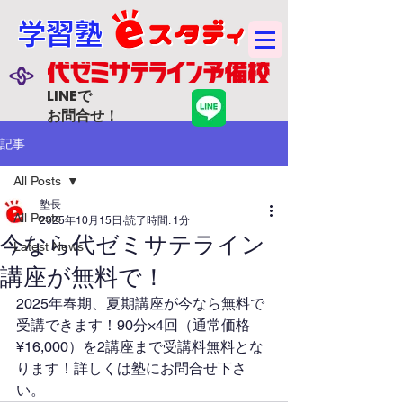
学習塾
LINEで
お問合せ！
記事
All Posts
塾長
All Posts
2025年10月15日
読了時間: 1分
今なら代ゼミサテライン
Latest News
講座が無料で！
2025年春期、夏期講座が今なら無料で
受講できます！90分×4回（通常価格
¥16,000）を2講座まで受講料無料とな
ります！詳しくは塾にお問合せ下さ
い。