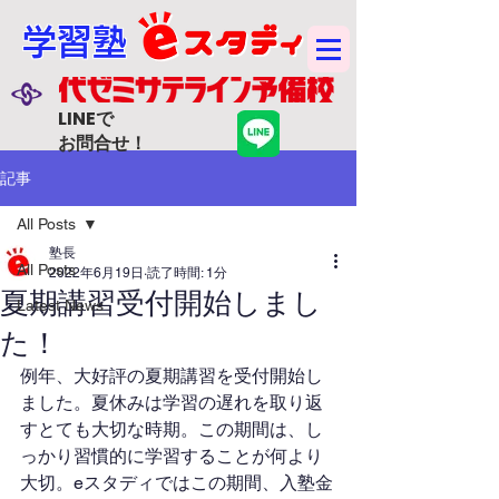
学習塾
LINEで
お問合せ！
記事
All Posts
塾長
All Posts
2022年6月19日
読了時間: 1分
夏期講習受付開始しまし
Latest News
た！
例年、大好評の夏期講習を受付開始し
ました。夏休みは学習の遅れを取り返
すとても大切な時期。この期間は、し
っかり習慣的に学習することが何より
大切。eスタディではこの期間、入塾金