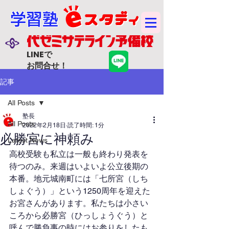
学習塾
LINEで
お問合せ！
記事
All Posts
塾長
All Posts
2022年2月18日
読了時間: 1分
必勝宮に神頼み
Latest News
高校受験も私立は一般も終わり発表を
待つのみ。来週はいよいよ公立後期の
本番。地元城南町には「七所宮（しち
しょぐう）」という1250周年を迎えた
お宮さんがあります。私たちは小さい
ころから必勝宮（ひっしょうぐう）と
呼んで勝負事の時にはお参りをしたも