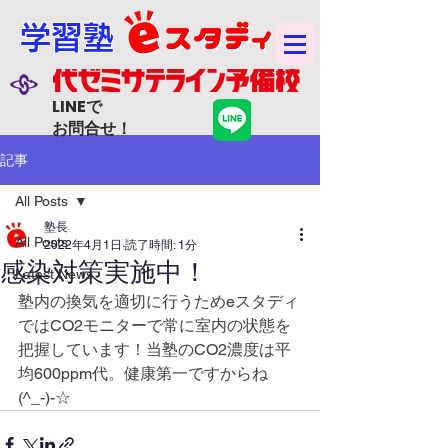
学習塾
LINEで
お問合せ！
記事
All Posts
塾長
All Posts
2022年4月1日
読了時間: 1分
感染対策実施中！
Latest News
塾内の換気を適切に行うためeスタディ
ではCO2モニターで常に室内の状態を
把握しています！当塾のCO2濃度は平
均600ppm代。健康第一ですからね
(^_-)-☆