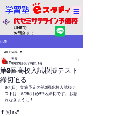
学習塾
LINEで
お問合せ！
記事
All Posts
塾長
All Posts
5月23日
読了時間: 1分
第2回高校入試模擬テスト
Latest News
締切迫る
6/7(日）実施予定の第2回高校入試模テ
ストは、5/25(月)が申込締切です。お忘
れなきように！