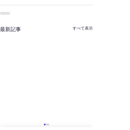
すべて表示
最新記事
夏期講習受付開始！！
第1回英検実施