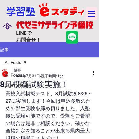
学習塾
LINEで
お問合せ！
記事
All Posts
塾長
All Posts
2024年7月31日
読了時間: 1分
8月模擬試験実施！
Latest News
高校入試模擬テスト、8月試験を8/26～
27に実施します！今回は申込多数のた
め外部生受験を締め切りました。入塾
後は受験可能ですので、受験をご希望
の場合は是非ご相談ください。確かな
合格判定を知ることが出来る県内最大
規模の模擬テストです！