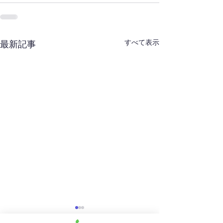
すべて表示
最新記事
夏期講習受付開始！！
第1回英検実施