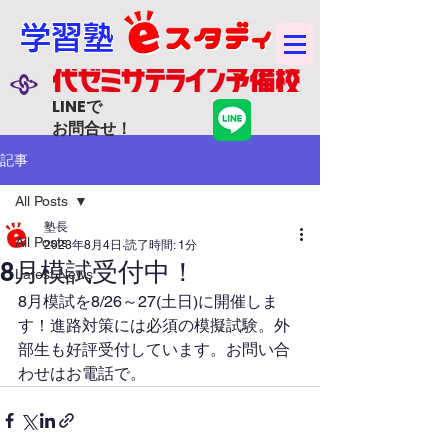
学習塾
LINEで
お問合せ！
記事
All Posts
塾長
All Posts
2023年8月4日
読了時間: 1分
8月模試受付中！
Latest News
8月模試を8/26～27(土日)に開催しま
す！進路対策には必須の模擬試験。外
部生も好評受付しています。お問い合
わせはお電話で。